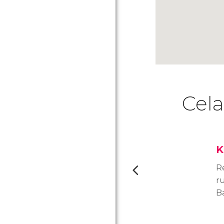
Cela
K
R
r
B
R
z