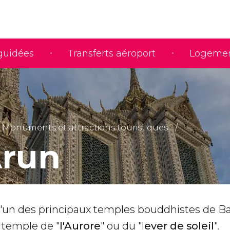
 guidées
Transferts aéroport
Logeme
Monuments et attractions touristiques
run
l'un des principaux temples bouddhistes de B
 temple de "
l'Aurore
" ou du "l
ever de soleil
".