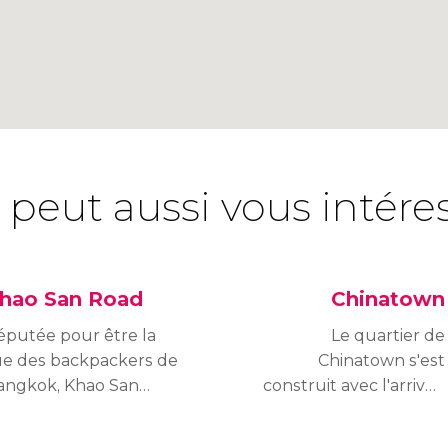
 peut aussi vous intére
hao San Road
Chinatown
éputée pour être la
Le quartier de
ue des backpackers de
Chinatown s'est
angkok, Khao San
construit avec l'arrivée
oad est aussi une des
de la population
ones les plus animées
chinoise émigrante,