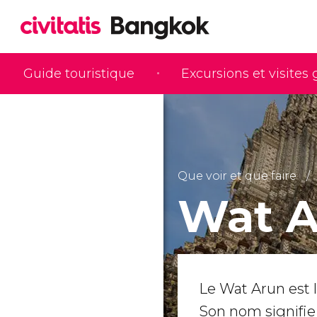
Guide touristique
Excursions et visites
Que voir et que faire
Wat A
Le Wat Arun est 
Son nom signifie