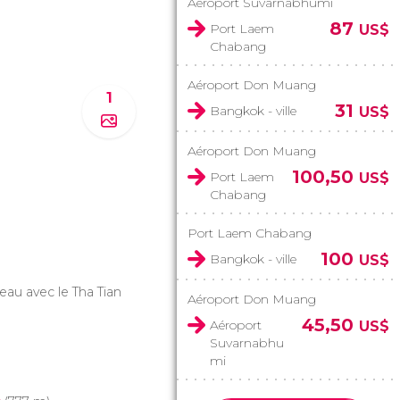
Aéroport Suvarnabhumi
87
Port Laem
US$
Chabang
Aéroport Don Muang
1
31
Bangkok - ville
US$
Aéroport Don Muang
100,50
Port Laem
US$
Chabang
Port Laem Chabang
100
Bangkok - ville
US$
teau avec le Tha Tian
Aéroport Don Muang
45,50
Aéroport
US$
Suvarnabhu
mi