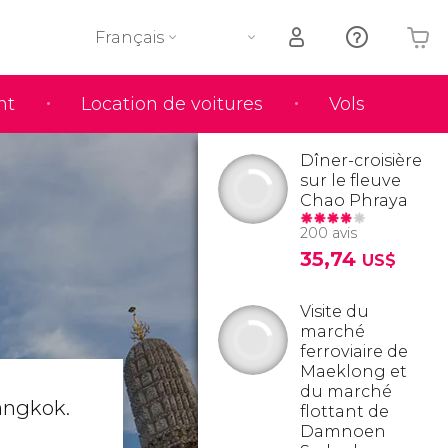
Français
nt
Location de voitures
Vols
Votre panier est vide
Dîner-croisière
sur le fleuve
Chao Phraya
200 avis
35,74
US$
Visite du
marché
ferroviaire de
Maeklong et
du marché
angkok.
flottant de
Damnoen