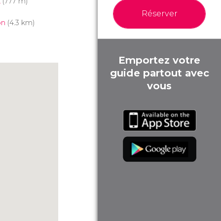
k
(777 m)
Réserver
on
(4.3 km)
Emportez votre
guide partout avec
vous