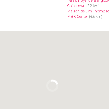
Palais Royal de Bangko
Chinatown
(2.2 km)
Maison de Jim Thomps
MBK Center
(4.5 km)
Cliquez ici pour utiliser la
carte