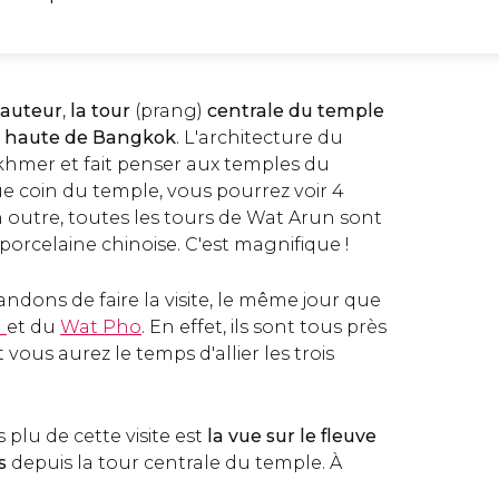
hauteur
,
la tour
(prang)
centrale du temple
s haute de Bangkok
. L'architecture du
 khmer et fait penser aux temples du
 coin du temple, vous pourrez voir 4
n outre, toutes les tours de Wat Arun sont
porcelaine chinoise. C'est magnifique !
ons de faire la visite, le même jour que
l
et du
Wat Pho
. En effet, ils sont tous près
 vous aurez le temps d'allier les trois
 plu de cette visite est
la vue sur le fleuve
s
depuis la tour centrale du temple. À