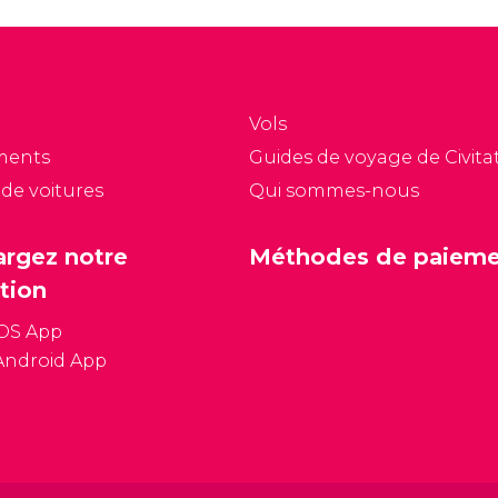
 la capitale, surtout
quand Bangkok est
e fois la nuit tombée.
devenue la capitale de
la Thaïlande en 1782.
Vols
ments
Guides de voyage de Civitat
 de voitures
Qui sommes-nous
argez notre
Méthodes de paiem
tion
iOS App
Android App
Conditions général