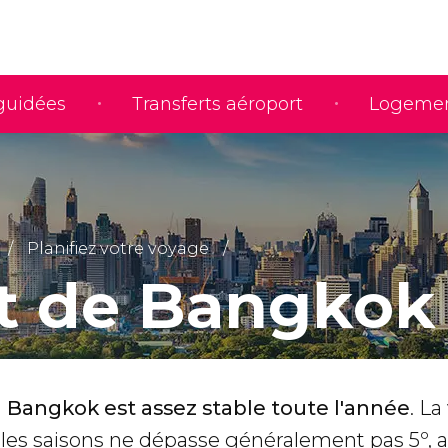
 guidées
Transferts aéroport
Logeme
Planifiez votre voyage
t de Bangkok
à
Bangkok est assez stable toute l'année
. La
les saisons ne dépasse généralement pas 5º, 