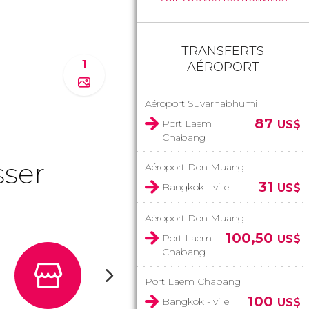
TRANSFERTS
1
AÉROPORT
Aéroport Suvarnabhumi
87
Port Laem
US$
Chabang
sser
Aéroport Don Muang
31
Bangkok - ville
US$
Aéroport Don Muang
100,50
Port Laem
US$
Chabang
Port Laem Chabang
100
Bangkok - ville
US$