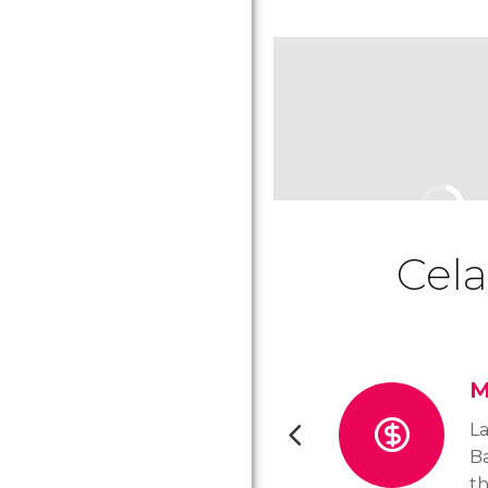
Cela
M
La
B
th