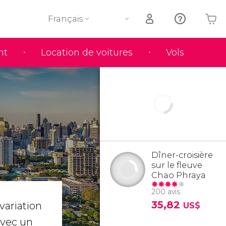
Français
nt
Location de voitures
Vols
Votre panier est vide
Dîner-croisière
sur le fleuve
Chao Phraya
200 avis
35,82
 variation
US$
avec un