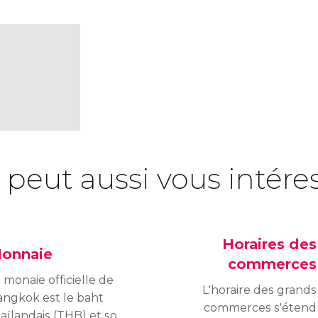
 peut aussi vous intére
Horaires des
onnaie
commerces
 monaie officielle de
L'horaire des grands
angkok est le baht
commerces s'étend
aïlandais (THB) et son