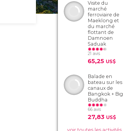
Visite du
marché
ferroviaire de
Maeklong et
du marché
flottant de
Damnoen
Saduak
21 avis
65,25
US$
Balade en
bateau sur les
canaux de
Bangkok + Big
Buddha
66 avis
27,83
US$
voir toutes les activités