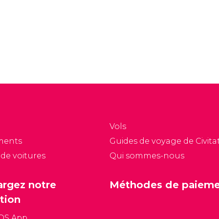
Vols
ments
Guides de voyage de Civitat
 de voitures
Qui sommes-nous
argez notre
Méthodes de paiem
tion
iOS App