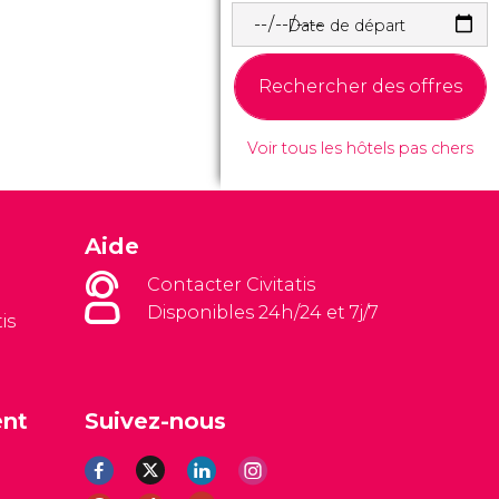
Date de départ
Rechercher des offres
Voir tous les hôtels pas chers
Aide
Contacter Civitatis
Disponibles 24h/24 et 7j/7
is
ent
Suivez-nous