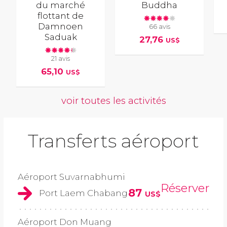
du marché
Buddha
flottant de
Damnoen
66 avis
Saduak
27,76
US$
21 avis
65,10
US$
voir toutes les activités
Transferts aéroport
Aéroport Suvarnabhumi
Réserver
87
Port Laem Chabang
US$
Aéroport Don Muang