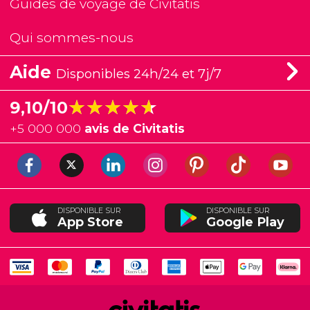
Guides de voyage de Civitatis
Qui sommes-nous
Aide
Disponibles 24h/24 et 7j/7
★★★★★
★★★★★
9,10/10
+
5 000 000
avis de Civitatis
DISPONIBLE SUR
DISPONIBLE SUR
App Store
Google Play