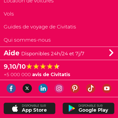
Location de voitures
Vols
Guides de voyage de Civitatis
Qui sommes-nous
Aide
Disponibles 24h/24 et 7j/7
★★★★★
★★★★★
9,10/10
+
5 000 000
avis de Civitatis
DISPONIBLE SUR
DISPONIBLE SUR
App Store
Google Play