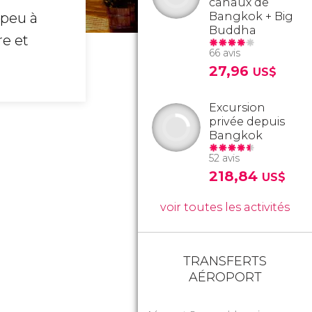
canaux de
 peu à
Bangkok + Big
Buddha
re et
66 avis
27,96
US$
Excursion
privée depuis
Bangkok
52 avis
218,84
US$
voir toutes les activités
TRANSFERTS
AÉROPORT