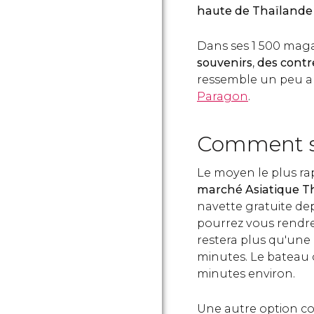
haute de Thaïland
Dans ses 1 500 maga
souvenirs
,
des contr
ressemble un peu 
Paragon
.
Comment s'
Le moyen le plus ra
marché Asiatique T
navette gratuite de
pourrez vous rendre a
restera plus qu'un
minutes. Le bateau c
minutes environ.
Une autre option co