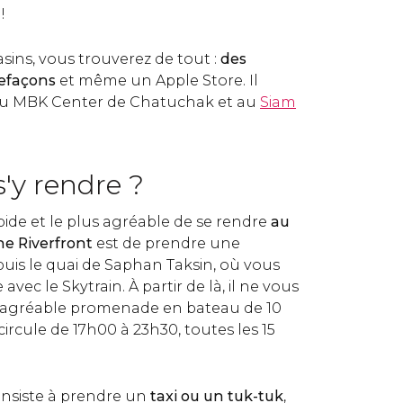
e
!
sins, vous trouverez de tout :
des
efaçons
et même un Apple Store. Il
au MBK Center de Chatuchak et au
Siam
y rendre ?
pide et le plus agréable de se rendre
au
he Riverfront
est de prendre une
puis le quai de Saphan Taksin, où vous
vec le Skytrain. À partir de là, il ne vous
e agréable promenade en bateau de 10
ircule de 17h00 à 23h30, toutes les 15
nsiste à prendre un
taxi ou un tuk-tuk
,