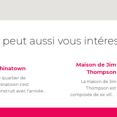
 peut aussi vous intére
Maison de Jim
hinatown
Thompson
e quartier de
La maison de Jim
hinatown s'est
Thompson est
nstruit avec l'arrivée
composée de six villas
e la population
traditionnelles,
hinoise émigrante,
provenant de tout le
uand Bangkok est
pays. La visite permet