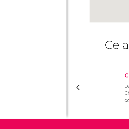
Cela
C
L
C
co
d
c
q