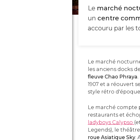
Le
marché noctu
un
centre comme
accouru par les t
Le marché nocturne 
les anciens docks de
fleuve Chao Phraya
.
1907 et a réouvert s
style rétro d'époque
Le marché compte 
restaurants et écho
ladyboys Calypso
(e
Legends), le théâtr
roue Asiatique Sky
.