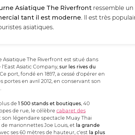
rne Asiatique The Riverfront
ressemble un
rcial tant il est moderne
. Il est très populai
ouristes asiatiques.
Asiatique The Riverfront est situé dans
 l'East Asiatic Company,
sur les rives du
 Ce port, fondé en 1897, a cessé d'opérer en
es portes en avril 2012, en conservant son
.
plus de
1 500 stands et boutiques
, 40
ppes de rue, le célèbre
cabaret des
t son légendaire spectacle Muay Thai
e de marionnettes Joe Louis, et
la grande
 Avec ses 60 mètres de hauteur, c'est
la plus