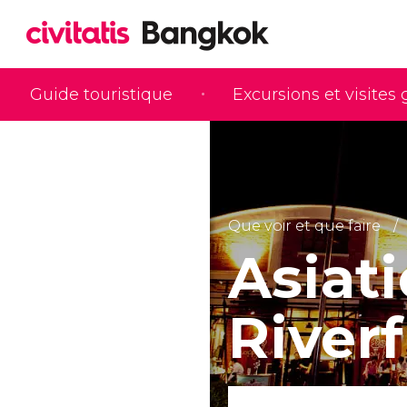
Guide touristique
Excursions et visites
Que voir et que faire
Asiat
River