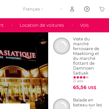
Français
nt
Location de voitures
Vols
Votre panier est vide
Visite du
marché
ferroviaire de
Maeklong et
du marché
flottant de
Damnoen
Saduak
21 avis
65,56
US$
Balade en
bateau sur les