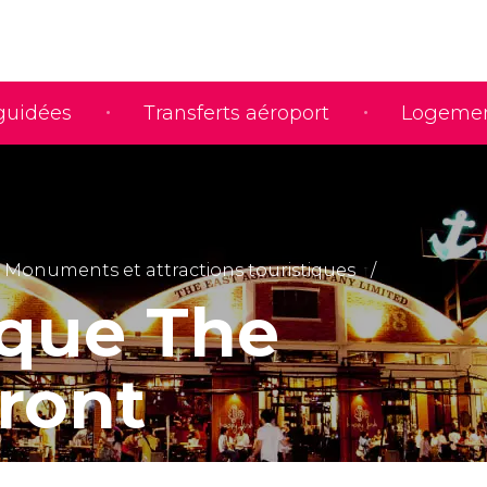
 guidées
Transferts aéroport
Logeme
Monuments et attractions touristiques
ique The
front