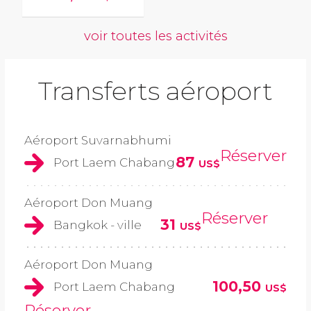
voir toutes les activités
Transferts aéroport
Aéroport Suvarnabhumi
Réserver
87
Port Laem Chabang
US$
Aéroport Don Muang
Réserver
31
Bangkok - ville
US$
Aéroport Don Muang
100,50
Port Laem Chabang
US$
Réserver