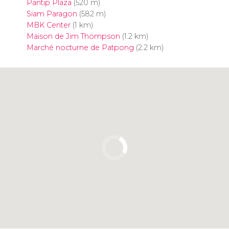
Pantip Plaza
(520 m)
Siam Paragon
(582 m)
MBK Center
(1 km)
Maison de Jim Thompson
(1.2 km)
Marché nocturne de Patpong
(2.2 km)
Cliquez ici pour utiliser la carte