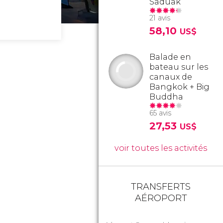
Saduak
21 avis
58,10
US$
Balade en
bateau sur les
canaux de
Bangkok + Big
Buddha
65 avis
27,53
US$
voir toutes les activités
TRANSFERTS
AÉROPORT