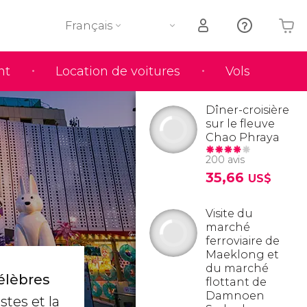
Français
nt
Location de voitures
Vols
Votre panier est vide
Dîner-croisière
sur le fleuve
Chao Phraya
200 avis
35,66
US$
Visite du
marché
ferroviaire de
Maeklong et
du marché
élèbres
flottant de
Damnoen
stes et la