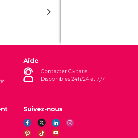
Aide
Contacter Civitatis
Disponibles 24h/24 et 7j/7
is
ent
Suivez-nous