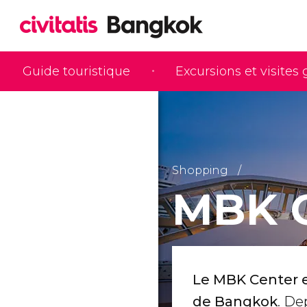
Guide touristique
Excursions et visites
Shopping
MBK C
Le MBK Center e
de Bangkok
. De