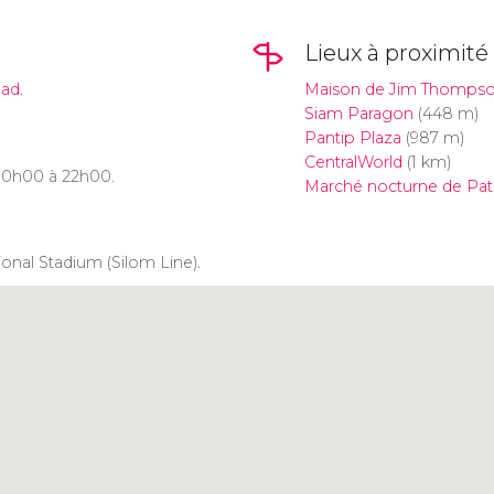
Lieux à proximité
ad.
Maison de Jim Thomps
Siam Paragon
(448 m)
Pantip Plaza
(987 m)
CentralWorld
(1 km)
 10h00 à 22h00.
Marché nocturne de Pa
tional Stadium (Silom Line).
Cliquez ici pour utiliser la
carte