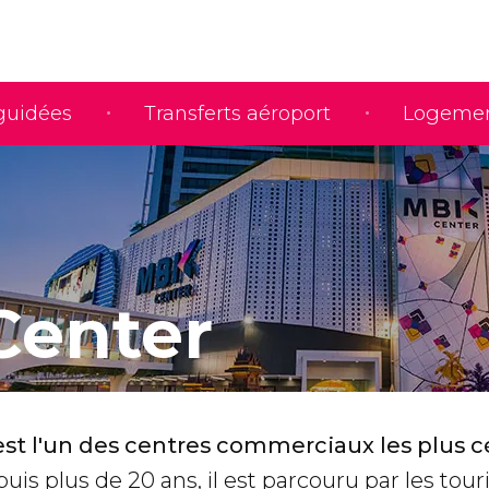
 guidées
Transferts aéroport
Logeme
enter
st l'un des centres commerciaux les plus c
puis plus de 20 ans, il est parcouru par les touri