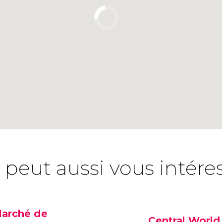
 peut aussi vous intére
arché de
Central World