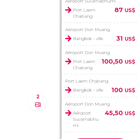
Aéroport Suvarnabhumi
87
Port Laem
US$
Chabang
Aéroport Don Muang
31
Bangkok - ville
US$
Aéroport Don Muang
100,50
Port Laem
US$
Chabang
Port Laem Chabang
100
Bangkok - ville
US$
2
Aéroport Don Muang
45,50
Aéroport
US$
Suvarnabhu
mi