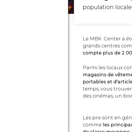
population locale
Le MBK Center a été
grands centres comm
compte plus de 2 00
Parmi les locaux com
magasins de vêtemen
portables et d'articl
temps, vous trouver
des cinémas, un bow
Les prix sont en gé
comme
les principa
de classe moyenne
,