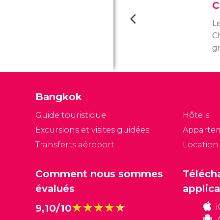
C
L
C
g
d
m
t
Bangkok
00
j
Guide touristique
Hôtels
0
Excursions et visites guidées
Apparte
Transferts aéroport
Location
Comment nous sommes
Téléch
évalués
applica
★★★★★
★★★★★
9,10/10