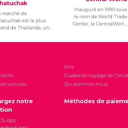
hatuchak
Inauguré en 1990 sous
e marché de
le nom de World Trade
hatuchak est le plus
Center, le CentralWorld
rand de Thaïlande, un
est un des plus grands
es plus connus au
centres commerciaux
onde. Vous y
du sud-est asiatique.
rouverez plus de 15
0 étals, visités chaque
our par plus de 200
Vols
00 personnes !
ments
Guides de voyage de Civitat
 de voitures
Qui sommes-nous
argez notre
Méthodes de paiem
tion
iOS App
Android App