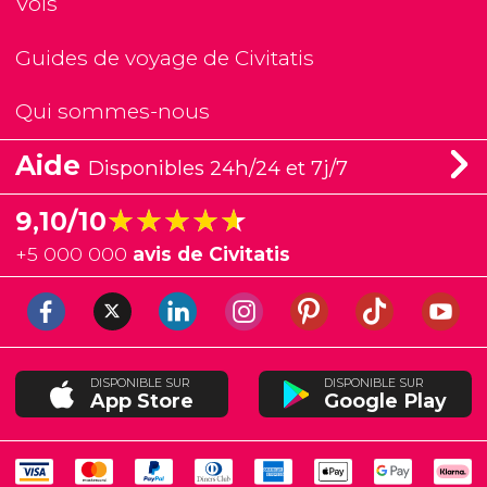
Vols
Guides de voyage de Civitatis
Qui sommes-nous
Aide
Disponibles 24h/24 et 7j/7
★★★★★
★★★★★
9,10/10
+
5 000 000
avis de Civitatis
DISPONIBLE SUR
DISPONIBLE SUR
App Store
Google Play