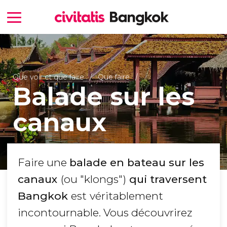
Que voir et que faire
Que faire
Balade sur les
canaux
Faire une
balade en bateau sur les
canaux
(ou "klongs")
qui traversent
Bangkok
est
véritablement
incontournable. Vous découvrirez