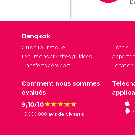
Da
th
tr
pa
m
Bangkok
a
tr
Guide touristique
Hôtels
no
Excursions et visites guidées
Apparte
Transferts aéroport
Location
Comment nous sommes
Téléch
évalués
applica
★★★★★
★★★★★
9,10/10
+
5 000 000
avis de Civitatis