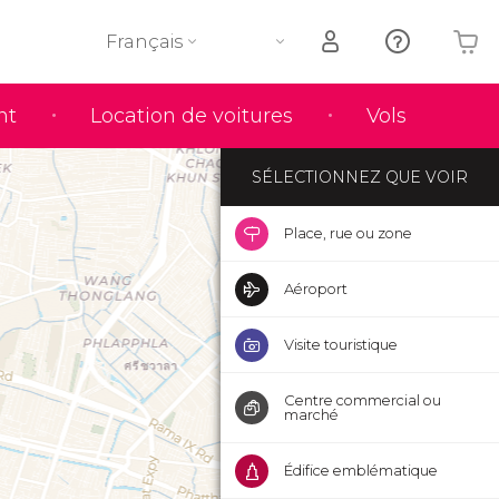
Français
Votre panier est vide
nt
Location de voitures
Vols
SÉLECTIONNEZ QUE VOIR
Place, rue ou zone
Aéroport
Visite touristique
Centre commercial ou
marché
Édifice emblématique