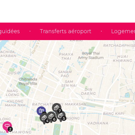
 guidées
Transferts aéroport
Logeme